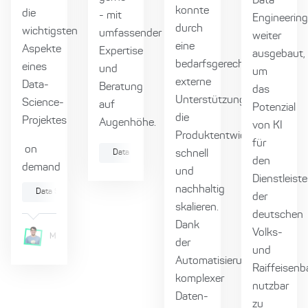
Data
konnte
die
- mit
Engineering
durch
wichtigsten
umfassender
weiter
eine
Aspekte
Expertise
ausgebaut,
bedarfsgerechte
eines
und
um
externe
Data-
Beratung
das
Unterstützung
Science-
auf
Potenzial
die
Projektes
Augenhöhe.
von KI
Produktentwicklung
für
on
Data
Künstliche Intelligenz
schnell
Machine Lear
den
demand
und
Dienstleiste
nachhaltig
Data Science
der
skalieren.
deutschen
Dank
Volks-
Marcel
Mikl
Matthias
Niehoff
der
und
Automatisierung
Raiffeisen
komplexer
nutzbar
Daten-
zu