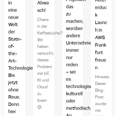
Moth
in
Abwa
das
erduc
eine
sch!
zu
k
neue
Chaos
machen,
Launc
Welt
in der
worüber
h in
der
Kaffeeküche?
andere
AWS
State-
Wir
Unternehmen
Frank
of-
haben
immer
furt
the-
versucht,
nur
freue
dieses
Art-
reden
Problem
n
Technologie.
– sei
mit IoT,
Bis
Hinweis:
es
KI und
jetzt
Dieser
technologisch,
Cloud
ohne
Blog-
kulturell
zu
Reue.
Post
lösen
oder
wurde
Denn
😉.
methodisch.
mit
hier
An