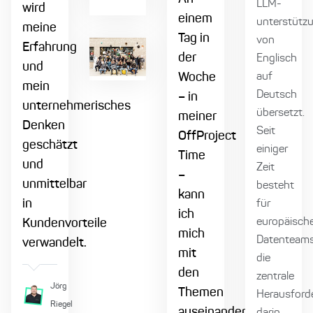
LLM-
wird
einem
unterstütz
meine
Tag in
von
Erfahrung
der
Englisch
und
Woche
auf
mein
Deutsch
– in
unternehmerisches
übersetzt.
meiner
Denken
Seit
OffProject
geschätzt
einiger
Time
und
Zeit
–
unmittelbar
besteht
kann
in
für
ich
europäisch
Kundenvorteile
mich
Datenteam
verwandelt.
mit
die
den
zentrale
Jörg
Themen
Herausford
Riegel
auseinandersetzen,