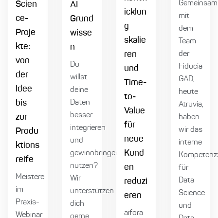
Gemeinsam
Scien
AI
icklun
mit
ce-
Grund
g
dem
Proje
wisse
skalie
Team
kte:
n
der
ren
von
Du
Fiducia
und
der
willst
GAD,
Time-
Idee
deine
heute
to-
bis
Daten
Atruvia,
Value
besser
zur
haben
für
integrieren
wir das
Produ
neue
und
interne
ktions
Kund
gewinnbringend
Kompetenz
reife
nutzen?
en
für
Meistere
Wir
Data
reduzi
im
unterstützen
Science
eren
Praxis-
dich
und
aifora
Webinar
gerne