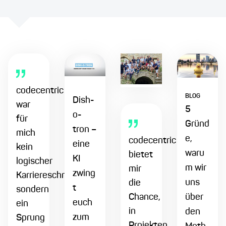
codecentric
BLOG
Dish-
war
5
o-
für
Gründ
tron –
mich
e,
codecentric
eine
kein
waru
bietet
KI
logischer
m wir
mir
zwing
Karriereschritt,
uns
die
t
sondern
Chance,
über
euch
ein
in
den
zum
Sprung
Projekten