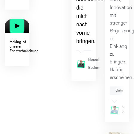
darin,
die
Innovation
mit
mich
strenger
nach
Regulierun
vorne
in
bringen.
Making-of
Einklang
unserer
Fensterbeklebung
zu
Marcel
bringen.
Becker
Häufig
erscheinen..
Data
Marcel
24.9.2