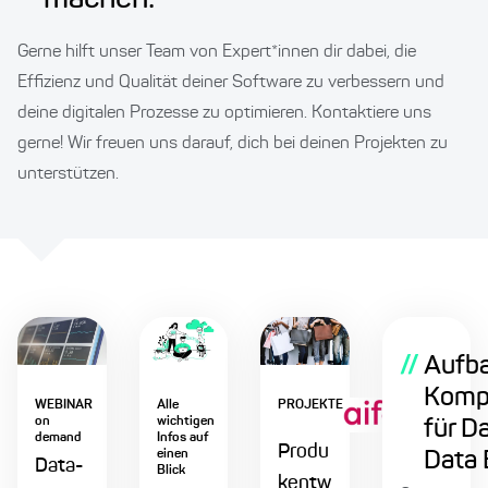
Gerne hilft unser Team von Expert*innen dir dabei, die
Effizienz und Qualität deiner Software zu verbessern und
deine digitalen Prozesse zu optimieren. Kontaktiere uns
gerne! Wir freuen uns darauf, dich bei deinen Projekten zu
unterstützen.
//
Aufba
Komp
WEBINAR
Alle
PROJEKTE
on
wichtigen
für D
demand
Infos auf
Produ
einen
Data 
Data-
Blick
kentw