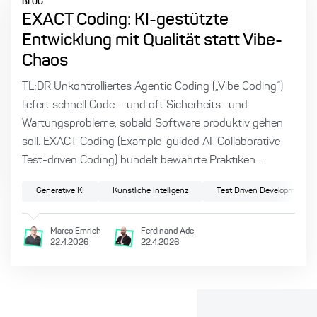
BLOG
EXACT Coding: KI-gestützte
Entwicklung mit Qualität statt Vibe-
Chaos
TL;DR Unkontrolliertes Agentic Coding („Vibe Coding“)
liefert schnell Code – und oft Sicherheits- und
tive KI
Künstliche Intelligenz
Wartungsprobleme, sobald Software produktiv gehen
soll. EXACT Coding (Example-guided AI-Collaborative
Test-driven Coding) bündelt bewährte Praktiken...
Generative KI
Künstliche Intelligenz
Test Driven Development
Marco
Emrich
Ferdinand
Ade
22.4.2026
22.4.2026