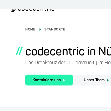
HOME
STANDORTE
//
codecentric in N
Das Drehkreuz der IT-Community im He
Kontaktiere uns
Unser Team