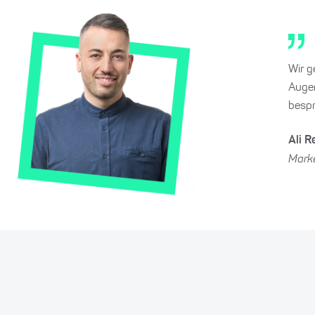
Wir g
Augen
besp
Ali 
Mark