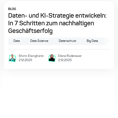
BLOG
Daten- und KI-Strategie entwickeln:
In 7 Schritten zum nachhaltigen
Geschäftserfolg
Data
Data Science
Datenschutz
Big Data
Genera
Shirin
Elsinghorst
Elena
Rüdenauer
2.12.2025
2.12.2025