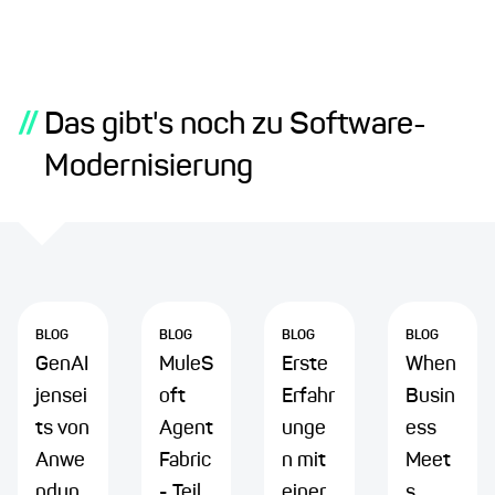
//
Das gibt's noch zu Software-
Modernisierung
BLOG
BLOG
BLOG
BLOG
GenAI
MuleS
Erste
When
jensei
oft
Erfahr
Busin
ts von
Agent
unge
ess
Anwe
Fabric
n mit
Meet
ndun
- Teil
einer
s