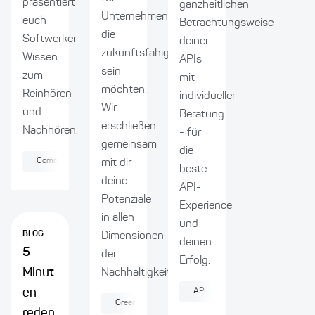
präsentiert
ganzheitlichen
Unternehmen,
euch
Betrachtungsweise
die
Softwerker-
deiner
zukunftsfähig
Wissen
APIs
sein
zum
mit
möchten.
Reinhören
individueller
Wir
und
Beratung
erschließen
Nachhören.
- für
gemeinsam
die
Community
Softwareentwicklung
Kultur
mit dir
beste
deine
API-
Potenziale
Experience
in allen
und
BLOG
Dimensionen
deinen
5
der
Erfolg.
Minut
Nachhaltigkeit.
en
API
Agilität
Produk
Green IT
Nachhaltigkeit
Softwareentwick
reden