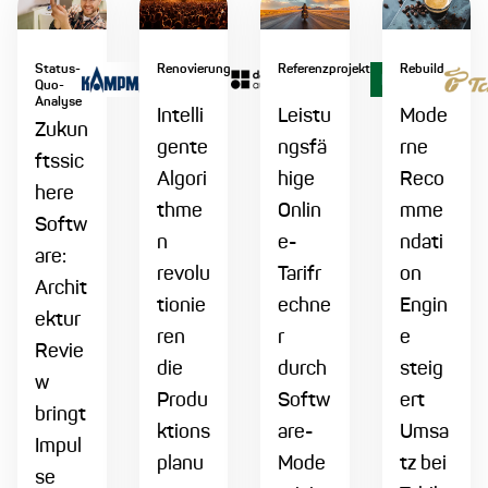
Status-
Renovierung
Referenzprojekt
Rebuild
Quo-
Analyse
Intelli
Leistu
Mode
Zukun
gente
ngsfä
rne
ftssic
Algori
hige
Reco
here
thme
Onlin
mme
Softw
n
e-
ndati
are:
revolu
Tarifr
on
Archit
tionie
echne
Engin
ektur
ren
r
e
Revie
die
durch
steig
w
Produ
Softw
ert
bringt
ktions
are-
Umsa
Impul
planu
Mode
tz bei
se