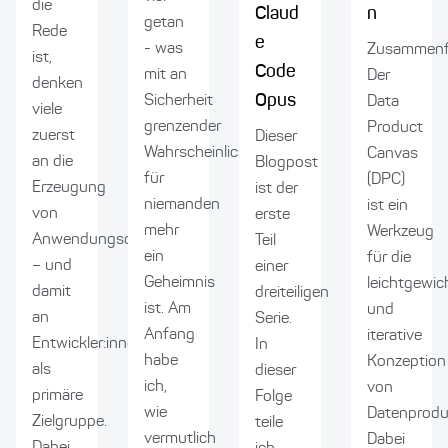
die
Claud
n
getan
Rede
e
- was
Zusammenf
ist,
Code
mit an
Der
denken
Opus
Sicherheit
Data
viele
grenzender
Product
zuerst
Dieser
Wahrscheinlichkeit
Canvas
an die
Blogpost
für
(DPC)
Erzeugung
ist der
niemanden
ist ein
von
erste
mehr
Werkzeug
Anwendungscode
Teil
ein
für die
– und
einer
Geheimnis
leichtgewic
damit
dreiteiligen
ist. Am
und
an
Serie.
Anfang
iterative
Entwickler:innen
In
habe
Konzeption
als
dieser
ich,
von
primäre
Folge
wie
Datenprodu
Zielgruppe.
teile
vermutlich
Dabei
Dabei