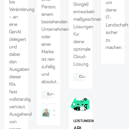
bis
um
Google)
Person,
Veränderung
deine
entwickeln
einem
– an
IT-
maßgeschneiderte
bestehenden
eine
Landschaft
Lösungen
Unternehmen
GenAI
sicher
für
oder
delegiert
zu
deine
einer
und
machen.
optimale
Marke
dabei
Cloud-
ist rein
den
Lösung.
zufällig
Ausgaben
und
dieser
Cloud Native
DevOps
absolut...
KIs
fast
Softwarearchitektur
vollständig
vertraut.
Karl
Södler
Pedro
Marques
Ausgehend
4.4.2025
4.4.2025
LEISTUNGEN
von
API