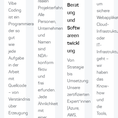
realen
Vibe
um
Berat
Projekterfahrung.
Coding
sichere
ung
Alle
ist ein
Webapplikat
und
Personen,
Programmieransatz,
Cloud-
Softw
Unternehmen
der so
Infrastruktu
areen
und
gut
oder
Namen
twickl
wie
IT-
sind
ung
jede
Infrastruktu
NDA-
Aufgabe
geht –
Von
konform
in der
wir
Strategie
fiktiv
Arbeit
haben
bis
und
mit
das
Umsetzung:
frei
Quellcode
Know-
Unsere
erfunden.
– von
how
zertifizierten
Jede
Verständnis
und
Expert*innen
Ähnlichkeit
über
die
(Azure,
mit
Erzeugung
Tools,
AWS,
einer