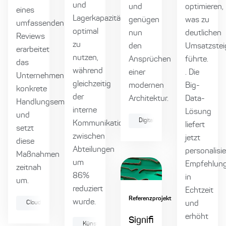
und
und
optimieren,
eines
Lagerkapazitäten
genügen
was zu
umfassenden
optimal
nun
deutlichen
Reviews
zu
den
Umsatzstei
erarbeitet
nutzen,
Ansprüchen
führte.
das
während
einer
. Die
Unternehmen
gleichzeitig
modernen
Big-
konkrete
der
Architektur.
Data-
Handlungsempfehlungen
interne
Lösung
und
Digitale Produktentwicklung
Kommunikationsaufwand
liefert
setzt
zwischen
jetzt
diese
Abteilungen
personalisie
Maßnahmen
um
Empfehlun
zeitnah
86%
in
um.
reduziert
Echtzeit
Referenzprojekt
wurde.
Cloud
Infrastructure as Code
Softwarearchitektur
und
Azur
erhöht
Signifi
Künstliche Intelligenz
Data
Digitale Produ