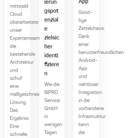
App
ierun
mittwald
gspot
Good-
Cloud
enzial
bye
überarbeitete
e
Zettelchaos:
unser
Dank
zielsic
Expertenteam
einer
die
her
benutzerfreundlichen
bestehende
identi
Android-
Architektur
fiziere
App
und
n
und
schuf
Wie die
nahtloser
eine
BiPRO
Integration
maßgeschneiderte
Service
in die
Lösung.
GmbH
vorhandene
Das
in
Infrastruktur
Ergebnis:
wenigen
kann
Eine
Tagen
die
schnelle,