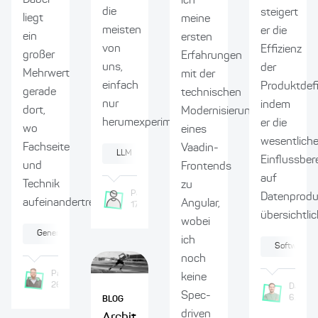
ich
die
steigert
liegt
meine
meisten
er die
ein
ersten
von
Effizienz
großer
Erfahrungen
uns,
der
Mehrwert
mit der
einfach
Produktdefi
gerade
technischen
nur
indem
dort,
Modernisierung
herumexperimentiert:...
er die
wo
eines
wesentlich
Fachseite
Vaadin-
LLM
Künstliche Intelligenz
Integration
Einflussber
und
Frontends
auf
Technik
zu
Pasquale
Brunelli
Datenprodu
aufeinandertreffen...
Angular,
17.2.2026
übersichtlich
wobei
Generative KI
Software-Modernisierung
Content Management
ich
Softwarearc
noch
Patrick
Krings
keine
26.2.2026
Daniel
Spec-
6.8.20
BLOG
driven