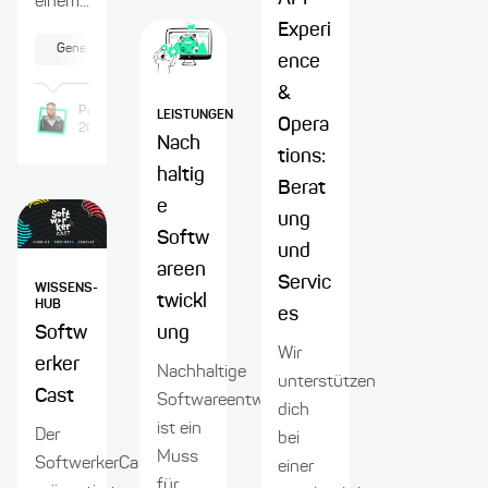
einem...
Experi
Generative KI
Software-Modernisierung
IT-Security
ence
&
Patrick
Krings
Dr. Florian
Rademacher
LEISTUNGEN
Opera
20.10.2025
20.10.2025
Nach
tions:
haltig
Berat
e
ung
Softw
und
areen
Servic
WISSENS-
twickl
HUB
es
Softw
ung
Wir
erker
Nachhaltige
unterstützen
Cast
Softwareentwicklung
dich
ist ein
Der
bei
Muss
SoftwerkerCast
einer
für