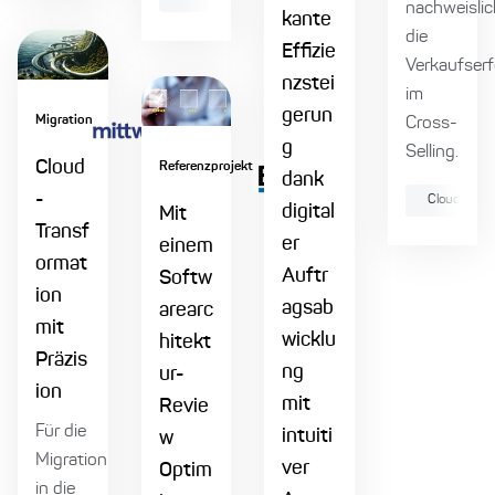
nachweislic
kante
die
Effizie
Verkaufserf
nzstei
im
gerun
Migration
Cross-
g
Selling.
Cloud
Referenzprojekt
dank
-
Cloud Nativ
digital
Mit
Transf
er
einem
ormat
Auftr
Softw
ion
agsab
arearc
mit
wicklu
hitekt
Präzis
ng
ur-
ion
mit
Revie
Für die
intuiti
w
Migration
ver
Optim
in die