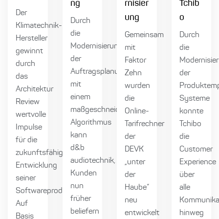
ng
rnisier
Tchib
Der
ung
o
Durch
Klimatechnik-
die
Gemeinsam
Durch
Hersteller
Modernisierung
mit
die
gewinnt
der
Faktor
Modernisie
durch
Auftragsplanung
Zehn
der
das
mit
wurden
Produktemp
Architektur
einem
die
Systeme
Review
maßgeschneiderten
Online-
konnte
wertvolle
Algorithmus
Tarifrechner
Tchibo
Impulse
kann
der
die
für die
d&b
DEVK
Customer
zukunftsfähige
audiotechnik,
„unter
Experience
Entwicklung
Kunden
der
über
seiner
nun
Haube“
alle
Softwareprodukte.
früher
neu
Kommunikat
Auf
beliefern
entwickelt
hinweg
Basis