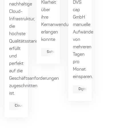
Klarheit
DVS
nachhaltige
über
cap
Cloud-
ihre
GmbH
Infrastruktur,
Kernanwendung
manuelle
die
erlangen
Aufwände
höchste
konnte
von
Qualitätsstandards
mehreren
erfüllt
Softwarearchitektur
Produktmanagement
Tagen
und
pro
perfekt
Monat
auf die
einsparen.
Geschäftsanforderungen
zugeschnitten
Digitale Produktentwicklung
ist.
Cloud
Agile Methoden
Collaboration
Webdevelopment