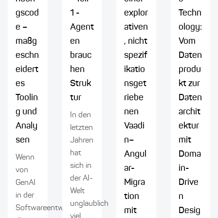
gscod
1 -
explor
Techn
e –
Agent
ativen
ology:
maßg
en
, nicht
Vom
eschn
brauc
spezif
Daten
eidert
hen
ikatio
produ
es
Struk
nsget
kt zur
Toolin
tur
riebe
Daten
g und
nen
archit
In den
Analy
Vaadi
ektur
letzten
sen
n–
mit
Jahren
hat
Angul
Doma
Wenn
sich in
ar-
in-
von
der AI-
Migra
Drive
GenAI
Welt
in der
tion
n
unglaublich
Softwareentwicklung
mit
Desig
viel