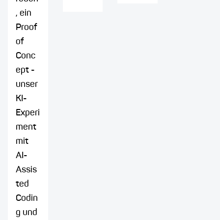
, ein
Proof
of
Conc
ept -
unser
KI-
Experi
ment
mit
AI-
Assis
ted
Codin
g und