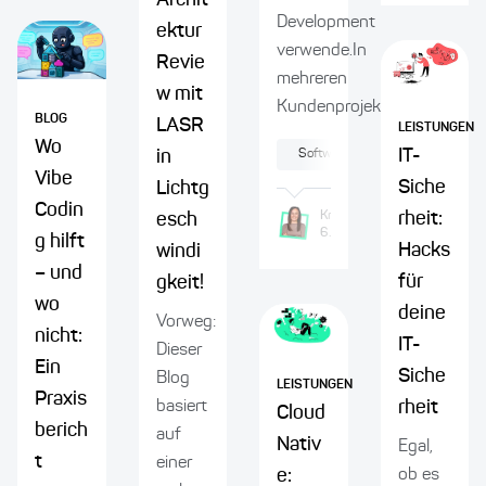
Archit
Development
ektur
verwende.In
Revie
mehreren
w mit
Kundenprojekten...
BLOG
LASR
LEISTUNGEN
Wo
IT-
Software-Modernisierung
in
Vibe
Siche
Lichtg
Codin
Krisztina
Szathmary
rheit:
esch
6.2.2026
g hilft
Hacks
windi
– und
für
gkeit!
wo
deine
Vorweg:
nicht:
IT-
Dieser
Ein
Siche
Blog
LEISTUNGEN
Praxis
basiert
rheit
Cloud
berich
auf
Nativ
Egal,
t
einer
e:
ob es