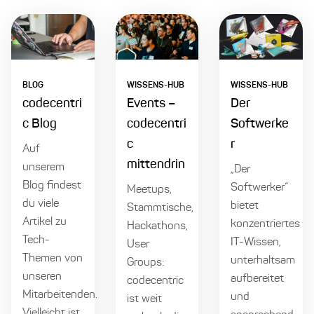
BLOG
WISSENS-HUB
WISSENS-HUB
codecentri
Events –
Der
c Blog
codecentri
Softwerke
c
r
Auf
mittendrin
unserem
„Der
Blog findest
Softwerker“
Meetups,
du viele
bietet
Stammtische,
Artikel zu
konzentriertes
Hackathons,
Tech-
IT-Wissen,
User
Themen von
unterhaltsam
Groups:
unseren
aufbereitet
codecentric
Mitarbeitenden.
und
ist weit
Vielleicht ist