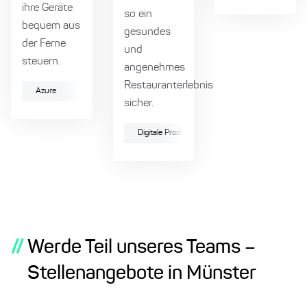
ihre Geräte
so ein
bequem aus
gesundes
der Ferne
und
steuern.
angenehmes
Restauranterlebnis
Azure
Data
Keycloak
Agilität
Cloud
Agile
sicher.
Digitale Produktentwicklung
Cloud
//
Werde Teil unseres Teams –
Stellenangebote in Münster