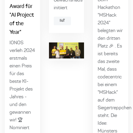
Gewächshaus
Award für
Hackathon
initiiert
"AI Project
"MSHack
IIoT
2024"
of the
belegten wir
Year"
den dritten
IONOS
Platz 🎉 . Es
verlieh 2024
ist bereits
erstmals
das zweite
einen Preis
Mal, dass
für das
codecentric
beste KI-
bei einem
Projekt des
"MSHack"
Jahres -
auf dem
und den
Siegertreppchen
gewannen
steht. Die
wir! 🏆
Idee:
Nominiert
Münsters