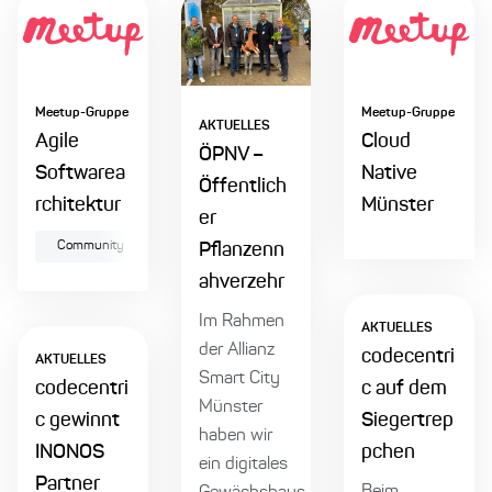
Meetup-Gruppe
Meetup-Gruppe
AKTUELLES
Agile
Cloud
ÖPNV –
Softwarea
Native
Öffentlich
rchitektur
Münster
er
Community
Networking
Pflanzenn
ahverzehr
Im Rahmen
AKTUELLES
der Allianz
codecentri
AKTUELLES
Smart City
codecentri
c auf dem
Münster
c gewinnt
Siegertrep
haben wir
INONOS
pchen
ein digitales
Partner
Beim