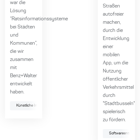
war die
Straßen
Lösung
autofreier
“Ratsinformationssysteme
machen,
bei Städten
durch die
und
Entwicklung
Kommunen”,
einer
die wir
mobilen
zusammen
App, um die
mit
Nutzung
Benz+Walter
öffentlicher
entwickelt
Verkehrsmittel
haben.
durch
"Stadtbusseln"
Künstliche Intelligenz
SHERLOQ
spielerisch
zu fördern.
Softwareentwicklu