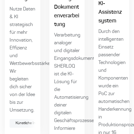
KI-
Dokument
Nutze Daten
Assistenz
enverarbei
& KI
system
tung
strategisch
Durch den
für mehr
Verarbeitung
intelligenten
Innovation,
analoger
Einsatz
Effizienz
und digitaler
passender
und
Eingangsdokumente:
Technologien
Wettbewerbsstärke.
SHERLOQ
und
Wir
ist die KI-
Komponenten
begleiten
Lösung für
wurde ein
dich sicher
die
PoC zur
von der Idee
Automatisierung
automatischen
bis zur
deiner
Handerkennung
Umsetzung.
digitalen
in
Geschäftsprozesse.
Künstliche Intelligenz
Generative KI
Data
Produktionsproz
Informiere
in nur 16