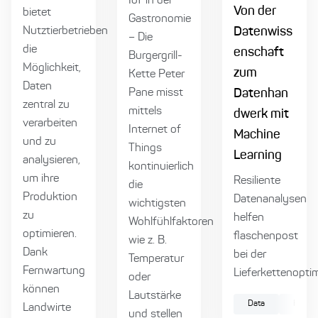
IoT in der
Von der
bietet
Gastronomie
Nutztierbetrieben
Datenwiss
– Die
die
enschaft
Burgergrill-
Möglichkeit,
zum
Kette Peter
Daten
Pane misst
Datenhan
zentral zu
mittels
dwerk mit
verarbeiten
Internet of
Machine
und zu
Things
Learning
analysieren,
kontinuierlich
um ihre
Resiliente
die
Produktion
Datenanalysen
wichtigsten
zu
helfen
Wohlfühlfaktoren
optimieren.
flaschenpost
wie z. B.
Dank
bei der
Temperatur
Fernwartung
Lieferkettenopti
oder
können
Lautstärke
Data
Künstli
Landwirte
und stellen