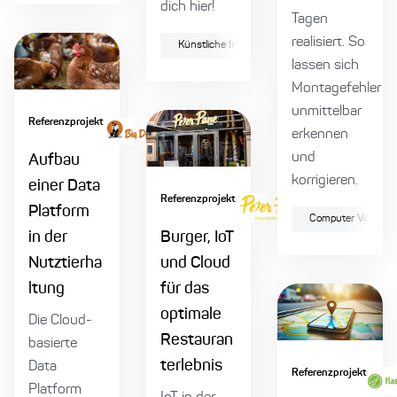
dich hier!
Tagen
realisiert. So
Künstliche Intelligenz
Input-Management
lassen sich
Montagefehler
unmittelbar
Referenzprojekt
erkennen
und
Aufbau
korrigieren.
einer Data
Referenzprojekt
Platform
Computer Vision
in der
Burger, IoT
Nutztierha
und Cloud
ltung
für das
optimale
Die Cloud-
Restauran
basierte
terlebnis
Data
Referenzprojekt
Platform