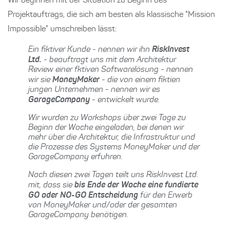
Wir beginnen mit der Situation zu Beginn des
Projektauftrags, die sich am besten als klassische "Mission
Impossible" umschreiben lässt:
Ein fiktiver Kunde - nennen wir ihn
RiskInvest
Ltd.
- beauftragt uns mit dem Architektur
Review einer fktiven Softwarelösung - nennen
wir sie
MoneyMaker
- die von einem fiktien
jungen Unternehmen - nennen wir es
GarageCompany
- entwickelt wurde.
Wir wurden zu Workshops über zwei Tage zu
Beginn der Woche eingeladen, bei denen wir
mehr über die Architektur, die Infrastruktur und
die Prozesse des Systems MoneyMaker und der
GarageCompany erfuhren.
Nach diesen zwei Tagen teilt uns RiskInvest Ltd.
mit, dass sie
bis Ende der Woche eine fundierte
GO oder NO-GO Entscheidung
für den Erwerb
von MoneyMaker und/oder der gesamten
GarageCompany benötigen.