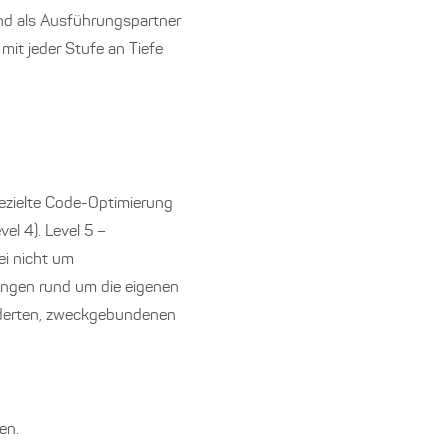
und als Ausführungspartner
mit jeder Stufe an Tiefe
gezielte Code-Optimierung
el 4). Level 5 –
ei nicht um
ungen rund um die eigenen
eiderten, zweckgebundenen
en.