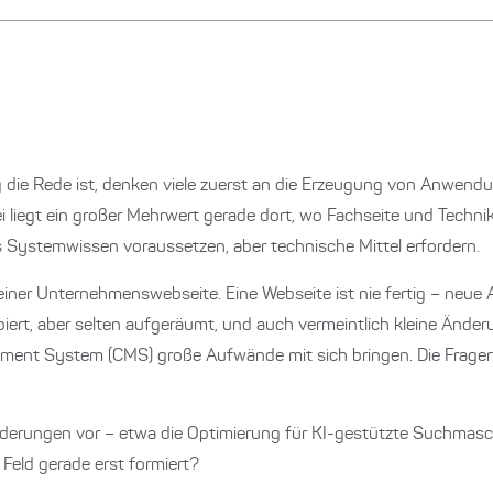
 die Rede ist, denken viele zuerst an die Erzeugung von Anwend
ei liegt ein großer Mehrwert gerade dort, wo Fachseite und Technik
s Systemwissen voraussetzen, aber technische Mittel erfordern.
an einer Unternehmenswebseite. Eine Webseite ist nie fertig – n
biert, aber selten aufgeräumt, und auch vermeintlich kleine Änd
ent System (CMS) große Aufwände mit sich bringen. Die Fragen,
rderungen vor – etwa die Optimierung für KI-gestützte Suchmasc
 Feld gerade erst formiert?