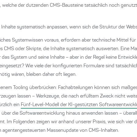
ck, welche der dutzenden CMS-Bausteine tatsächlich noch genut
 Inhalte systematisch anpassen, wenn sich die Struktur der Webs
liches Systemwissen voraus, erfordern aber technische Mittel fü
s CMS oder Skripte, die Inhalte systematisch auswerten. Eine Mar
r das System und seine Inhalte – aber in der Regel keine Entwickl
ngesetzt? Wie viele der konfigurierten Formulare sind tatsächl
ötig wären, bleiben daher oft liegen.
enem Tooling überbrücken: Fachabteilungen können sich maßges
zeugen lassen – Werkzeuge, die nach erfülltem Zweck nicht weit
rzlich ein
Fünf-Level-Modell der KI-gestützten Softwareentwick
h über die Softwareentwicklung hinaus anwenden lassen – überall
. Im Folgenden zeigen wir anhand unserer Praxis, wie sich vier d
zum agentengesteuerten Massenupdate von CMS-Inhalten.