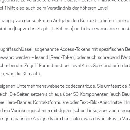
rgebnisse zu verarbeiten. Wer mit diesen Befehlen nicht vertraut 
el 1 hilft also auch beim Verständnis der höheren Level.
bhängig von der konkreten Aufgabe den Kontext zu liefern: eine p
tation (bspw. das GraphQL-Schema) und idealerweise einen bes
ugriffsschlüssel (sogenannte Access-Tokens mit spezifischen Ber
gewährt werden – lesend (Read-Token) oder auch schreibend (Writ
chreibender Zugriff kommt erst bei Level 4 ins Spiel und erforde
n, was die KI macht.
 eigenen Unternehmenswebseite codecentric.de. Sie umfasst ca. 5
reich. Die Seiten setzen sich aus über 50 Komponenten (auch Bau
e Hero-Banner, Kontaktformulare oder Text-Bild-Abschnitte. H
d ein Verlinkungsschema mit dynamischen Links, aber auch tause
ne systematische Analyse kaum beurteilen, was davon aktiv in Ve