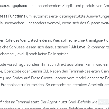
setzungsphase
– mit schreibendem Zugriff und produktiven Än
ness Functions
um: automatisierte, datengestützte Auswertungen,
Is überwachen – besonders wertvoll, wenn sich das System weite
er Rolle des/der Entscheider:in: Was soll recherchiert, analysiert
Welche Schlüsse lassen sich daraus ziehen?
Ab Level 2
kommen te
herche (Level 1) noch keine Rolle spielen:
ode vorschlägt, sondern ihn auch direkt ausführen kann, wird ei
de, Opencode oder Gemini CLI. Neben den Terminal-basierten Cl
y und Codex auf. Diese Clients können vom Modell generierte Bef
Ergebnisse zurückmelden. So entsteht ein iterativer Arbeitsfluss:
indet im Terminal statt. Der Agent nutzt Shell-Befehle wie
curl