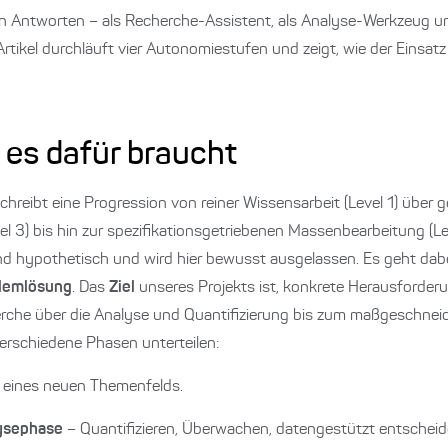
ern Antworten – als Recherche-Assistent, als Analyse-Werkzeug 
tikel durchläuft vier Autonomiestufen und zeigt, wie der Einsatz 
 es dafür braucht
hreibt eine Progression von reiner Wissensarbeit (Level 1) über 
l 3) bis hin zur spezifikationsgetriebenen Massenbearbeitung (Lev
d hypothetisch und wird hier bewusst ausgelassen. Es geht dab
lemlösung
. Das
Ziel
unseres Projekts ist, konkrete Herausforder
herche über die Analyse und Quantifizierung bis zum maßgeschn
 verschiedene Phasen unterteilen:
en eines neuen Themenfelds.
ysephase
– Quantifizieren, Überwachen, datengestützt entscheid