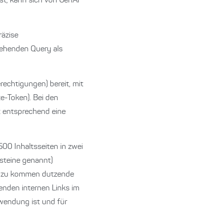
ist, kann sich von GenAI
räzise
tehenden Query als
echtigungen) bereit, mit
e-Token). Bei den
rt entsprechend eine
00 Inhaltsseiten in zwei
steine genannt)
inzu kommen dutzende
nden internen Links im
rwendung ist und für