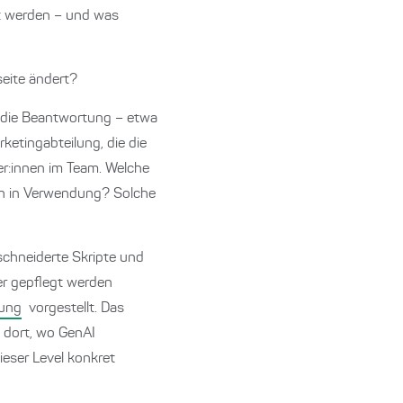
zt werden – und was
eite ändert?
r die Beantwortung – etwa
ketingabteilung, die die
er:innen im Team. Welche
ich in Verwendung? Solche
chneiderte Skripte und
er gepflegt werden
lung
vorgestellt. Das
 dort, wo GenAI
ieser Level konkret