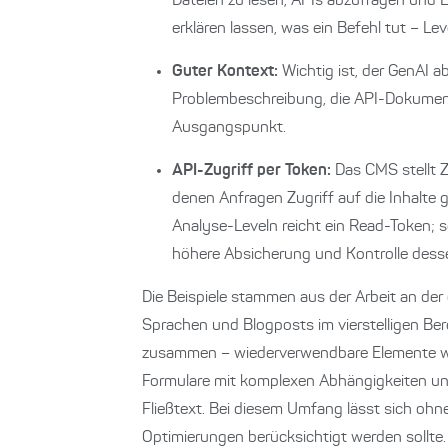
Dateien zu lesen, APIs abzufragen und E
erklären lassen, was ein Befehl tut – Lev
Guter Kontext:
Wichtig ist, der GenAI a
Problembeschreibung, die API-Dokumen
Ausgangspunkt.
API-Zugriff per Token:
Das CMS stellt Z
denen Anfragen Zugriff auf die Inhalte 
Analyse-Leveln reicht ein Read-Token; s
höhere Absicherung und Kontrolle desse
Die Beispiele stammen aus der Arbeit an der
Sprachen und Blogposts im vierstelligen Be
zusammen – wiederverwendbare Elemente wi
Formulare mit komplexen Abhängigkeiten un
Fließtext. Bei diesem Umfang lässt sich oh
Optimierungen berücksichtigt werden sollte.