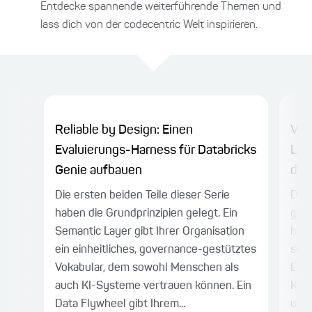
Entdecke spannende weiterführende Themen und
lass dich von der codecentric Welt inspirieren.
Reliable by Design: Einen
Vom
Evaluierungs-Harness für Databricks
Loo
Genie aufbauen
den
Die ersten beiden Teile dieser Serie
Die 
haben die Grundprinzipien gelegt. Ein
gena
Semantic Layer gibt Ihrer Organisation
habe
ein einheitliches, governance-gestütztes
sort
Vokabular, dem sowohl Menschen als
Engi
auch KI-Systeme vertrauen können. Ein
Korr
Data Flywheel gibt Ihrem...
und 