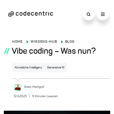
HOME
WISSENS-HUB
BLOG
//
Vibe coding – Was nun?
Künstliche Intelligenz
Generative KI
Goetz
Markgraf
12.4.2025
|
9
Minuten Lesezeit