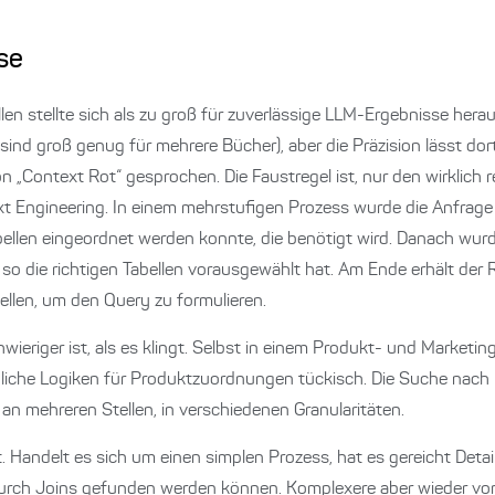
se
n stellte sich als zu groß für zuverlässige LLM-Ergebnisse heraus
 sind groß genug für mehrere Bücher), aber die Präzision lässt 
on „Context Rot“ gesprochen. Die Faustregel ist, nur den wirklich 
xt Engineering. In einem mehrstufigen Prozess wurde die Anfrage
abellen eingeordnet werden konnte, die benötigt wird. Danach wur
so die richtigen Tabellen vorausgewählt hat. Am Ende erhält der R
llen, um den Query zu formulieren.
schwieriger ist, als es klingt. Selbst in einem Produkt- und Marke
liche Logiken für Produktzuordnungen tückisch. Die Suche nach N
 an mehreren Stellen, in verschiedenen Granularitäten.
. Handelt es sich um einen simplen Prozess, hat es gereicht Detai
e durch Joins gefunden werden können. Komplexere aber wieder 