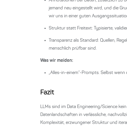
Annotationen der Daten, zusätzlich zu 
jemand neu eingestellt wird, und die Gr
wir uns in einer guten Ausgangssituatio
Struktur statt Freitext: Typisierte, vali
Transparenz als Standard: Quellen, Reg
menschlich prüfbar sind.
Was wir meiden:
„Alles-in-einem“-Prompts. Selbst wenn di
Fazit
LLMs sind im Data Engineering/Science kein Z
Datenlandschaften in verlässliche, nachvollz
Komplexität, erzwungener Struktur und iter