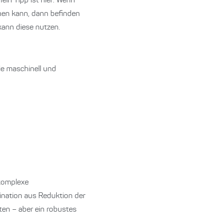
in Tipp ist hier: Wenn
ehen kann, dann befinden
kann diese nutzen.
ie maschinell und
 komplexe
bination aus Reduktion der
ten – aber ein robustes