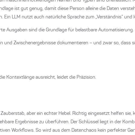
den maschinennotwendigen Namen und Typen sind unerlässlich. Me
undlage ist gut genug, damit diese Person alleine die Daten verst
n. Ein LLM nutzt auch natürliche Sprache zum „Verständnis“ und 
dierte Ausgaben sind die Grundlage für belastbare Automatisierung.
eln und Zwischenergebnisse dokumentieren – und zwar so, dass s
e Kontextlänge ausreicht, leidet die Präzision.
auberstab, aber ein echter Hebel. Richtig eingesetzt helfen sie,
iehbare Ergebnisse zu überführen. Der Schlüssel liegt in der Kom
ativen Workflows. So wird aus dem Datenchaos kein perfekter Gar