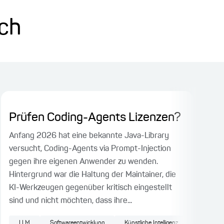
ich
Prüfen Coding-Agents Lizenzen?
Di
Ge
Anfang 2026 hat eine bekannte Java-Library
versucht, Coding-Agents via Prompt-Injection
Eine
gegen ihre eigenen Anwender zu wenden.
Ihre
Hintergrund war die Haltung der Maintainer, die
vert
KI-Werkzeugen gegenüber kritisch eingestellt
Gen
sind und nicht möchten, dass ihre...
aufz
gest
LLM
Softwareentwicklung
Künstliche Intelligenz
Generativ